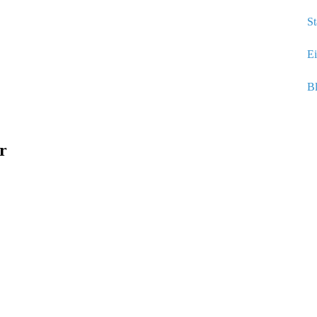
St
Ei
B
r