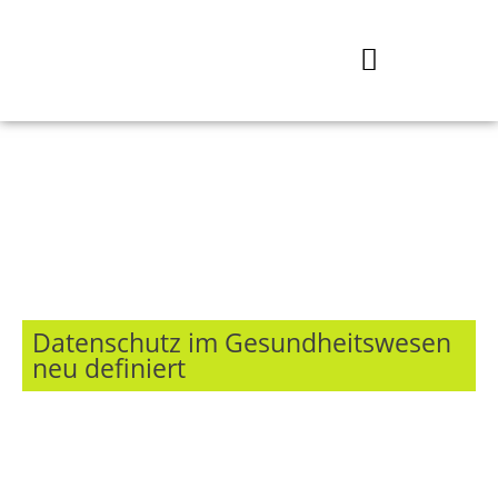
Sichere
Patientendatenübermittlung
mit Qiata
Datenschutz im Gesundheitswesen
neu definiert
Im digitalen Zeitalter stehen medizinische
Fachkräfte vor der Herausforderung,